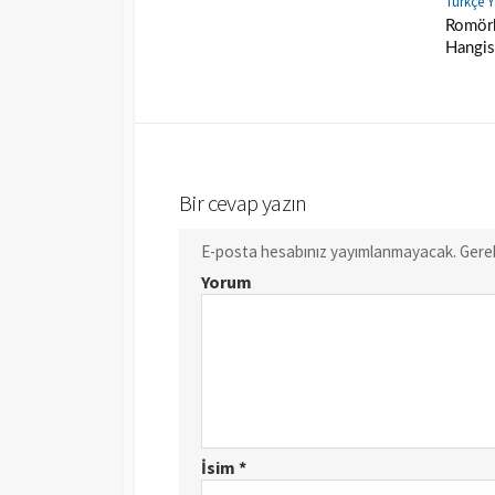
Türkçe Ya
Romör
Hangis
Bir cevap yazın
E-posta hesabınız yayımlanmayacak.
Gerek
Yorum
İsim
*