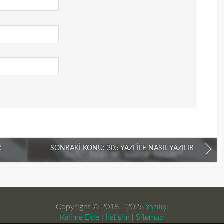
R
SONRAKI KONU: 305 YAZI İLE NASIL YAZILIR
Copyright © 2018 - 2026
Yazılışı
Kelime Ekle
|
İletişim
|
Sitemap