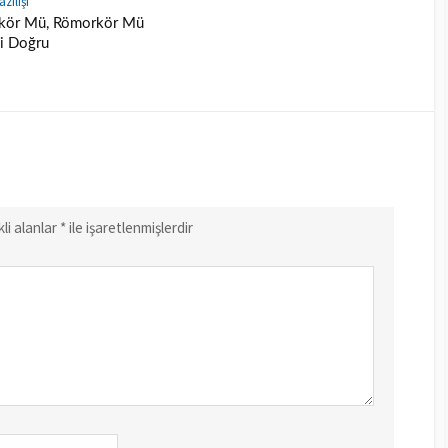
zılışı
kör Mü, Römorkör Mü
i Doğru
li alanlar
*
ile işaretlenmişlerdir