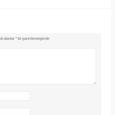
li alanlar
*
ile işaretlenmişlerdir