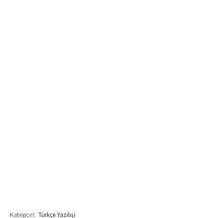
Kategori:
Türkçe Yazılışı