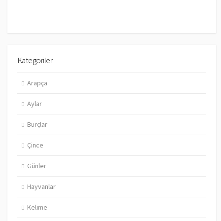
Kategoriler
Arapça
Aylar
Burçlar
Çince
Günler
Hayvanlar
Kelime