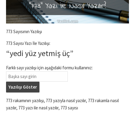
773 Sayısının Yazılışı
773 Sayısı Yazı İle Yazılışı:
“yedi yüz yetmiş üç”
Farklı sayı yazılışı için aşağıdaki formu kullanınız:
Yazılışı Göster
773 rakamının yazılışı, 773 yazıyla nasıl yazılır, 773 rakamla nasıl
yazılır, 773 yazı ile nasıl yazılır, 773 sayısı