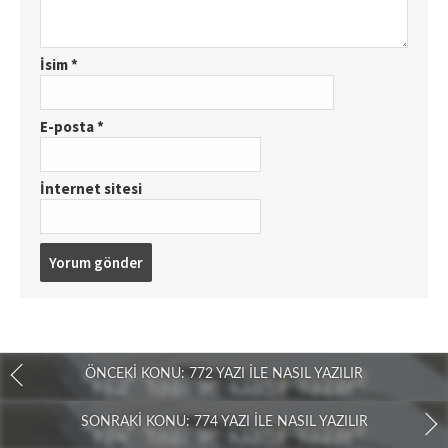
İsim
*
E-posta
*
İnternet sitesi
ÖNCEKI KONU: 772 YAZI İLE NASIL YAZILIR
SONRAKI KONU: 774 YAZI İLE NASIL YAZILIR