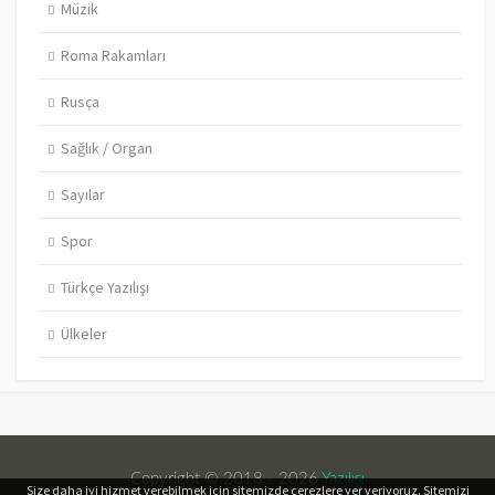
Müzik
Roma Rakamları
Rusça
Sağlık / Organ
Sayılar
Spor
Türkçe Yazılışı
Ülkeler
Copyright © 2018 - 2026
Yazılışı
Size daha iyi hizmet verebilmek için sitemizde çerezlere yer veriyoruz. Sitemizi