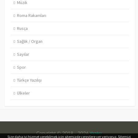
Müzik
Roma Rakamları
Rusça
Sağlık / Organ
Sayılar
Spor
Türkçe Yazılışı
Ülkeler
Copyright © 2018 - 2026
Yazılışı
Size daha iyi hizmet verebilmek için sitemizde çerezlere yer veriyoruz. Sitemizi