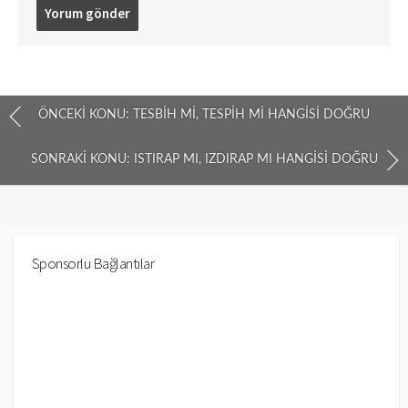
ÖNCEKI KONU: TESBIH MI, TESPIH MI HANGISI DOĞRU
SONRAKI KONU: ISTIRAP MI, IZDIRAP MI HANGISI DOĞRU
Sponsorlu Bağlantılar