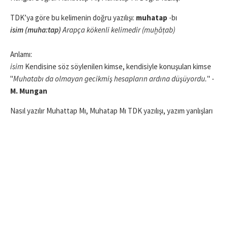
TDK’ya göre bu kelimenin doğru yazılışı:
muhatap
-bı
isim (muha:tap)
Arapça kökenli kelimedir (muḫāṭab)
Anlamı:
isim
Kendisine söz söylenilen kimse, kendisiyle konuşulan kimse
"
Muhatabı da olmayan gecikmiş hesapların ardına düşüyordu.
" -
M. Mungan
Nasıl yazılır Muhattap Mı, Muhatap Mı TDK yazılışı, yazım yanlışları