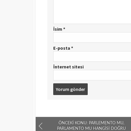
İsim
*
E-posta
*
İnternet sitesi
ÖNCEKI KONU: PARLEMENTO MU,
PARLAMENTO MU HANGISI DOĞRU