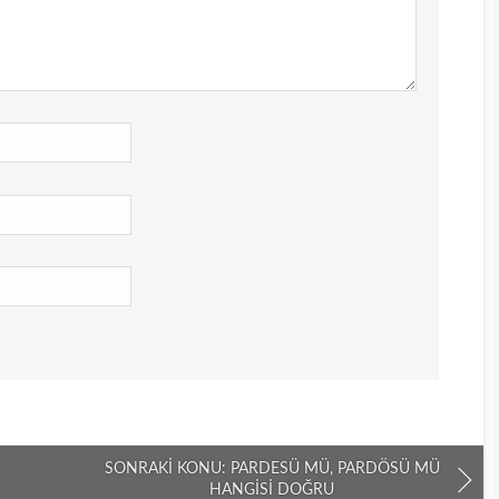
SONRAKI KONU: PARDESÜ MÜ, PARDÖSÜ MÜ
HANGISI DOĞRU