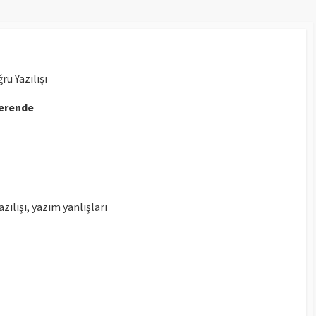
u Yazılışı
erende
zılışı, yazım yanlışları