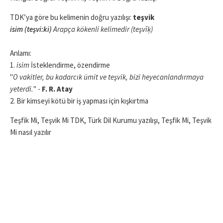
TDK’ya göre bu kelimenin doğru yazılışı:
teşvik
isim (teşvi:ki)
Arapça kökenli kelimedir (teşvīḳ)
Anlamı:
1.
isim
İsteklendirme, özendirme
"
O vakitler, bu kadarcık ümit ve teşvik, bizi heyecanlandırmaya
yeterdi.
" -
F. R. Atay
2.
Bir kimseyi kötü bir iş yapması için kışkırtma
Teşfik Mi, Teşvik Mi TDK, Türk Dil Kurumu yazılışı, Teşfik Mi, Teşvik
Mi nasıl yazılır