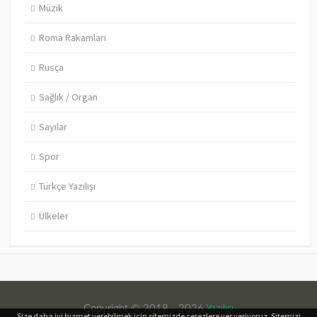
Müzik
Roma Rakamları
Rusça
Sağlık / Organ
Sayılar
Spor
Türkçe Yazılışı
Ülkeler
Copyright © 2018 - 2026
Yazılışı
Size daha iyi hizmet verebilmek için sitemizde çerezlere yer veriyoruz. Sitemizi