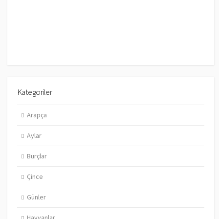
Kategoriler
Arapça
Aylar
Burçlar
Çince
Günler
Hayvanlar