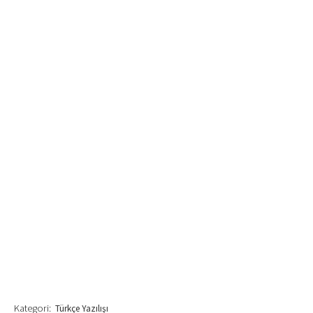
Kategori:
Türkçe Yazılışı