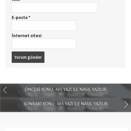
E-posta
*
İnternet sitesi
ÖNCEKI KONU: 465 YAZI İLE NASIL YAZILIR
SONRAKI KONU: 465 YAZI İLE NASIL YAZILIR