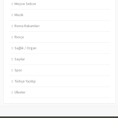
Meyve Sebze
Müzik
Roma Rakamları
Rusça
Sağlık / Organ
Sayılar
Spor
Türkçe Yazılışı
Ülkeler