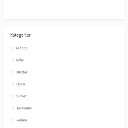
Kategoriler
Arapça
Aylar
Burçlar
Çince
Günler
Hayvanlar
Kelime