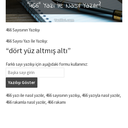
466 Sayısının Yazılışı
466 Sayısı Yazı İle Yazılışı:
“dört yüz altmış altı”
Farklı sayı yazılışı için aşağıdaki formu kullanınız:
Yazılışı Göster
466 yazı ile nasıl yazılır, 466 sayısının yazılışı, 466 yazıyla nasıl yazılır,
466 rakamla nasıl yazılır, 466 rakamı