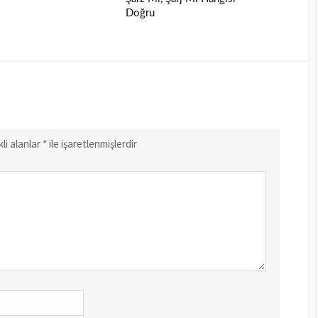
Doğru
li alanlar
*
ile işaretlenmişlerdir