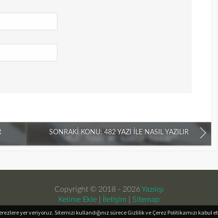
R
SONRAKI KONU: 482 YAZI İLE NASIL YAZILIR
Copyright © 2018 - 2026
Yazılışı
Kelime Ekle
|
İletişim
|
Sitemap
ezlere yer veriyoruz. Sitemizi kullandığınız sürece Gizlilik ve Çerez Politikamızı kabul et