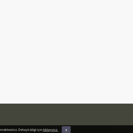
mektesiniz. Detaylı bilgi için
tıklayınız.
x