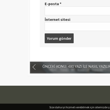
E-posta
*
İnternet sitesi
ÖNCEKI KONU: 480 YAZI İLE NASIL YAZILI
Size daha iyi hizmet verebilmek için sitemizde çer