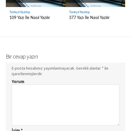
Türkçe Yazılışı
Türkçe Yazılışı
109 Yazı İle Nasıl Yazılır
377 Yazı İle Nasıl Yazılır
Bir cevap yazın
E-posta hesabınız yayımlanmayacak.
Gerekli alanlar
*
ile
işaretlenmişlerdir
Yorum
İsim
*