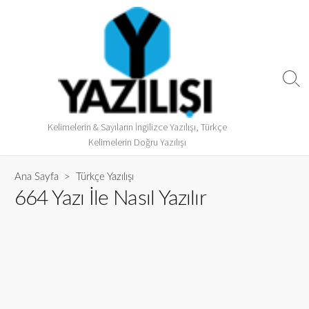
Kelimelerin & Sayıların İngilizce Yazılışı, Türkçe
Kelimelerin Doğru Yazılışı
Ana Sayfa
>
Türkçe Yazılışı
664 Yazı İle Nasıl Yazılır