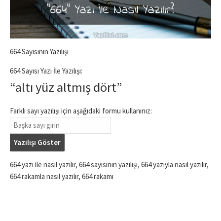
664 Sayısının Yazılışı
664 Sayısı Yazı İle Yazılışı:
“altı yüz altmış dört”
Farklı sayı yazılışı için aşağıdaki formu kullanınız:
Yazılışı Göster
664 yazı ile nasıl yazılır, 664 sayısının yazılışı, 664 yazıyla nasıl yazılır,
664 rakamla nasıl yazılır, 664 rakamı