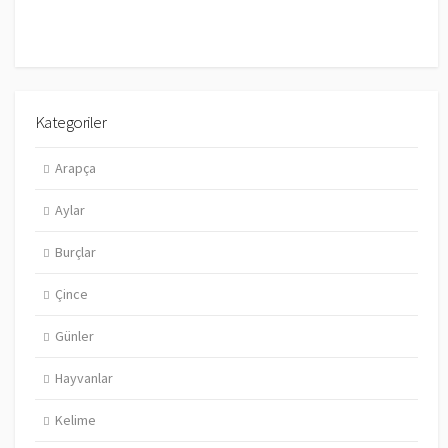
Kategoriler
Arapça
Aylar
Burçlar
Çince
Günler
Hayvanlar
Kelime