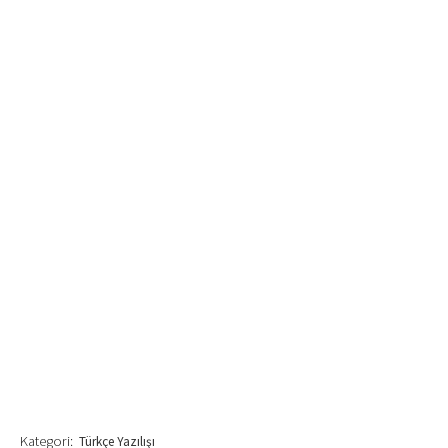
Kategori:
Türkçe Yazılışı