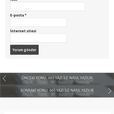
E-posta
*
İnternet sitesi
ÖNCEKI KONU: 663 YAZI İLE NASIL YAZILIR
SONRAKI KONU: 665 YAZI İLE NASIL YAZILIR