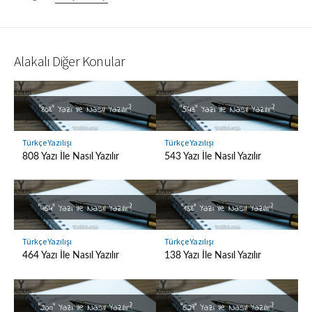
Alakalı Diğer Konular
Türkçe Yazılışı
Türkçe Yazılışı
808 Yazı İle Nasıl Yazılır
543 Yazı İle Nasıl Yazılır
Türkçe Yazılışı
Türkçe Yazılışı
464 Yazı İle Nasıl Yazılır
138 Yazı İle Nasıl Yazılır